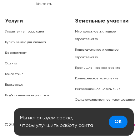
Контакты
Услуги
Земельные участки
Управление продажами
Многоэтажное жилищное
строительство
Купить землю для бизнеса
Индивидуальное жилищное
Девелопмент
строительство
Оценка
Промышленное назначение
Консалтинг
Коммерческое назначение
Брокеридж
Рекреационное назначение
Подбор земельных участков
Сельскохозяйственное использование
Мы используем cookie,
OK
© 2026
Разработка сайта
smartlab.ru
чтобы улучшить работу сайта