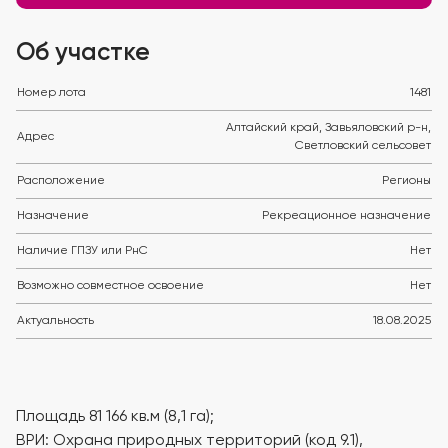
Об участке
Номер лота
1481
Алтайский край, Завьяловский р-н,
Адрес
Светловский сельсовет
Расположение
Регионы
Назначение
Рекреационное назначение
Наличие ГПЗУ или РнС
Нет
Возможно совместное освоение
Нет
Актуальность
18.08.2025
Площадь 81 166 кв.м (8,1 га);
ВРИ: Охрана природных территорий (код 9.1),