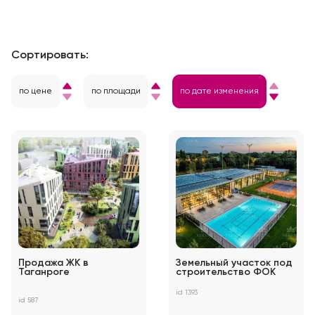
Сортировать:
по цене
по площади
по дате изменения
Продажа ЖК в
Земельный участок под
Таганроге
строительство ФОК
id 1393
id 587