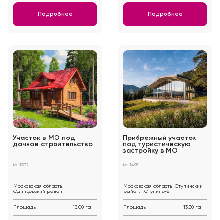
Подробнее
Подробнее
Участок в МО под
Прибрежный участок
дачное строительство
под туристическую
застройку в МО
id 1337
id 1493
Московская область,
Московская область, Ступинский
Одинцовский район
район, г.Ступино-6
Площадь
13.00 га
Площадь
13.30 га