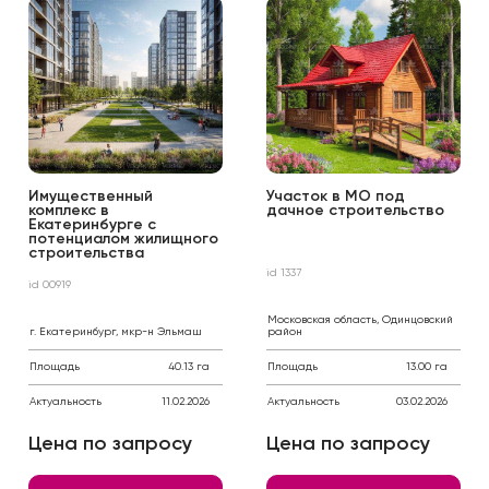
Имущественный
Участок в МО под
комплекс в
дачное строительство
Екатеринбурге с
потенциалом жилищного
строительства
id 1337
id 00919
Московская область, Одинцовский
г. Екатеринбург, мкр-н Эльмаш
район
Площадь
40.13 га
Площадь
13.00 га
Актуальность
11.02.2026
Актуальность
03.02.2026
Цена по запросу
Цена по запросу