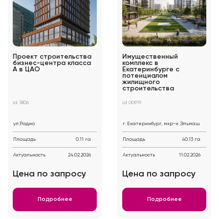
Проект строительства
Имущественный
бизнес-центра класса
комплекс в
А в ЦАО
Екатеринбурге с
потенциалом
жилищного
строительства
id 1806
id 00919
ул.Радио
г. Екатеринбург, мкр-н Эльмаш
Площадь
0.11 га
Площадь
40.13 га
Актуальность
24.02.2026
Актуальность
11.02.2026
Цена по запросу
Цена по запросу
Подробнее
Подробнее