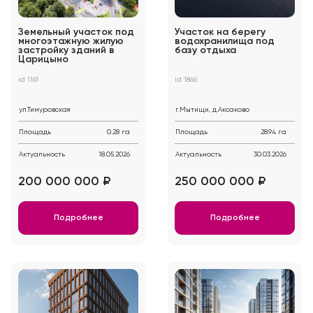
Земельный участок под
Участок на берегу
многоэтажную жилую
водохранилища под
застройку зданий в
базу отдыха
Царицыно
id 1161
id 1866
ул.Тимуровская
г.Мытищи, д.Аксаково
Площадь
0.28 га
Площадь
28.94 га
Актуальность
18.05.2026
Актуальность
30.03.2026
200 000 000 ₽
250 000 000 ₽
Подробнее
Подробнее