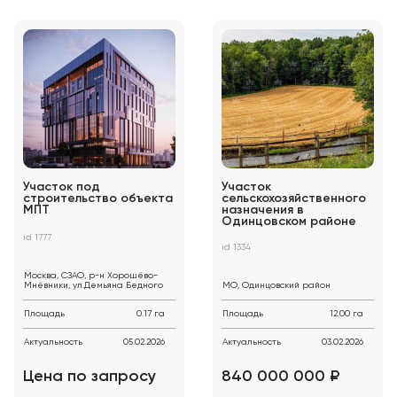
Участок под
Участок
строительство объекта
сельскохозяйственного
МПТ
назначения в
Одинцовском районе
id 1777
id 1334
Москва, СЗАО, р-н Хорошёво-
Мнёвники, ул.Демьяна Бедного
МО, Одинцовский район
Площадь
0.17 га
Площадь
12.00 га
Актуальность
05.02.2026
Актуальность
03.02.2026
Цена по запросу
840 000 000 ₽