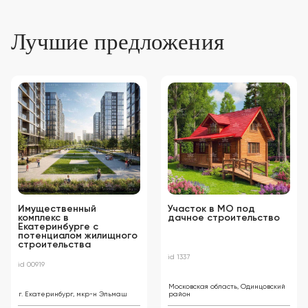
Лучшие предложения
Имущественный
Участок в МО под
комплекс в
дачное строительство
Екатеринбурге с
потенциалом жилищного
строительства
id 1337
id 00919
Московская область, Одинцовский
г. Екатеринбург, мкр-н Эльмаш
район