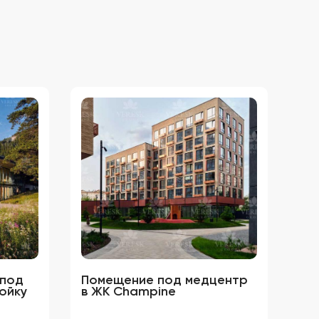
 под
Помещение под медцентр
Уч
ойку
в ЖК Сhampine