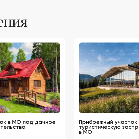
ения
ок в МО под дачное
Прибрежный участок
тельство
туристическую застр
в МО