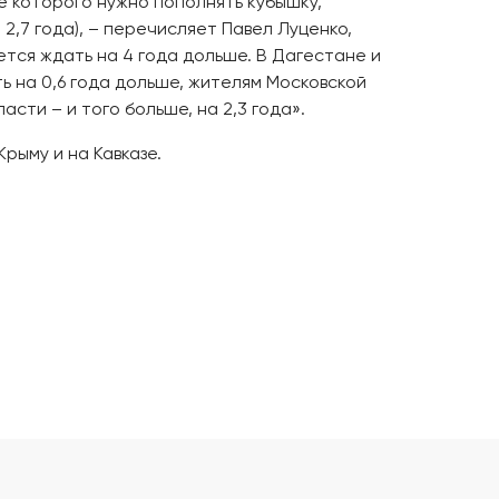
е которого нужно пополнять кубышку,
 2,7 года), – перечисляет Павел Луценко,
тся ждать на 4 года дольше. В Дагестане и
ть на 0,6 года дольше, жителям Московской
сти – и того больше, на 2,3 года».
Крыму и на Кавказе.