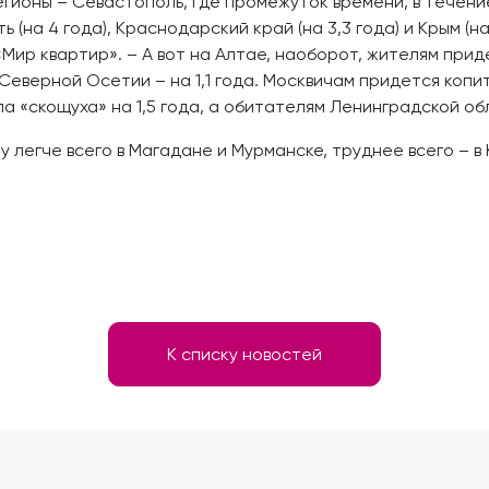
гионы – Севастополь, где промежуток времени, в течени
 (на 4 года), Краснодарский край (на 3,3 года) и Крым (на
ир квартир». – А вот на Алтае, наоборот, жителям приде
в Северной Осетии – на 1,1 года. Москвичам придется копи
а «скощуха» на 1,5 года, а обитателям Ленинградской обла
у легче всего в Магадане и Мурманске, труднее всего – в 
К списку новостей