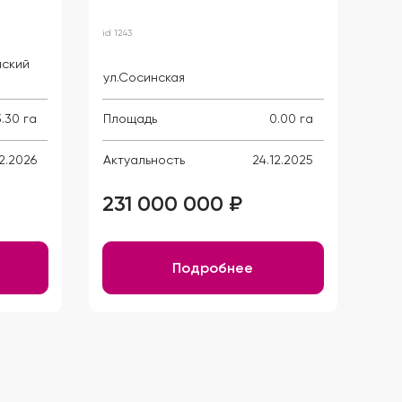
id 1243
id 00
нский
ул.Сосинская
г.М
3.30 га
Площадь
0.00 га
Пло
2.2026
Актуальность
24.12.2025
Акт
231 000 000 ₽
20
Подробнее