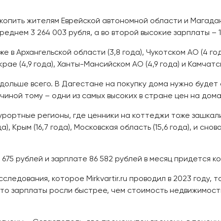
копить жителям Еврейской автономной области и Магаданс
еднем 3 264 003 рубля, а во второй высокие зарплаты – 15
 Архангельской области (3,8 года), Чукотском АО (4 года),
рае (4,9 года), Ханты-Мансийском АО (4,9 года) и Камчатск
 дольше всего. В Дагестане на покупку дома нужно будет 
ричиной тому – одни из самых высоких в стране цен на дома
курортные регионы, где ценники на коттеджи тоже зашкал
ода), Крым (16,7 года), Московская область (15,6 года), и сно
675 рублей и зарплате 86 582 рублей в месяц придется коп
следования, которое Mirkvartir.ru проводил в 2023 году,
что зарплаты росли быстрее, чем стоимость недвижимости