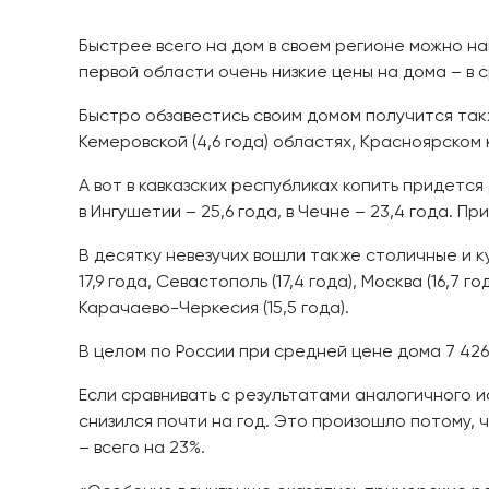
Быстрее всего на дом в своем регионе можно на
первой области очень низкие цены на дома – в ср
Быстро обзавестись своим домом получится также в
Кемеровской (4,6 года) областях, Красноярском к
А вот в кавказских республиках копить придется
в Ингушетии – 25,6 года, в Чечне – 23,4 года. П
В десятку невезучих вошли также столичные и 
17,9 года, Севастополь (17,4 года), Москва (16,7 г
Карачаево-Черкесия (15,5 года).
В целом по России при средней цене дома 7 426 
Если сравнивать с результатами аналогичного ис
снизился почти на год. Это произошло потому, 
– всего на 23%.