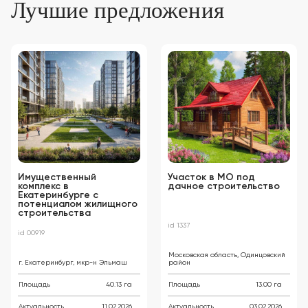
Лучшие предложения
Имущественный
Участок в МО под
комплекс в
дачное строительство
Екатеринбурге с
потенциалом жилищного
строительства
id 1337
id 00919
Московская область, Одинцовский
г. Екатеринбург, мкр-н Эльмаш
район
Площадь
40.13 га
Площадь
13.00 га
Актуальность
11.02.2026
Актуальность
03.02.2026