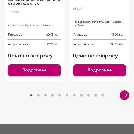
строительства
id 1337
id 00919
Московская область, Одинцовский
г. Екатеринбург, мкр-н Эльмаш
район
Площадь
40.13 га
Площадь
13.00 га
Актуальность
11.02.2026
Актуальность
03.02.2026
Цена по запросу
Цена по запросу
Подробнее
Подробнее