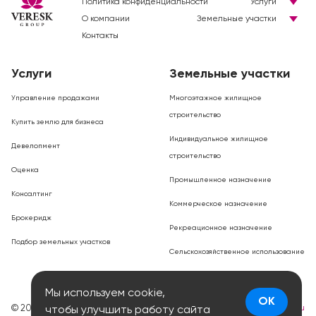
Политика конфиденциальности
Услуги
О компании
Земельные участки
Контакты
Услуги
Земельные участки
Управление продажами
Многоэтажное жилищное
строительство
Купить землю для бизнеса
Индивидуальное жилищное
Девелопмент
строительство
Оценка
Промышленное назначение
Консалтинг
Коммерческое назначение
Брокеридж
Рекреационное назначение
Подбор земельных участков
Сельскохозяйственное использование
Мы используем cookie,
OK
© 2026
Разработка сайта
smartlab.ru
чтобы улучшить работу сайта