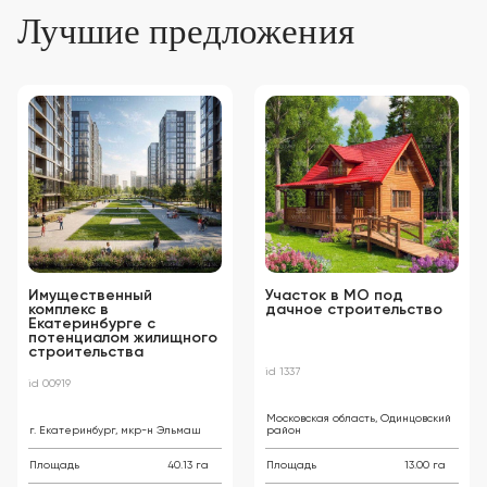
Лучшие предложения
Имущественный
Участок в МО под
комплекс в
дачное строительство
Екатеринбурге с
потенциалом жилищного
строительства
id 1337
id 00919
Московская область, Одинцовский
г. Екатеринбург, мкр-н Эльмаш
район
Площадь
40.13 га
Площадь
13.00 га