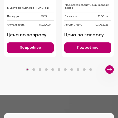
Московская область, Одинцовский
г. Екатеринбург, мкр-н Эльмаш
район
Площадь
40.13 га
Площадь
13.00 га
Актуальность
11.02.2026
Актуальность
03.02.2026
Цена по запросу
Цена по запросу
Подробнее
Подробнее