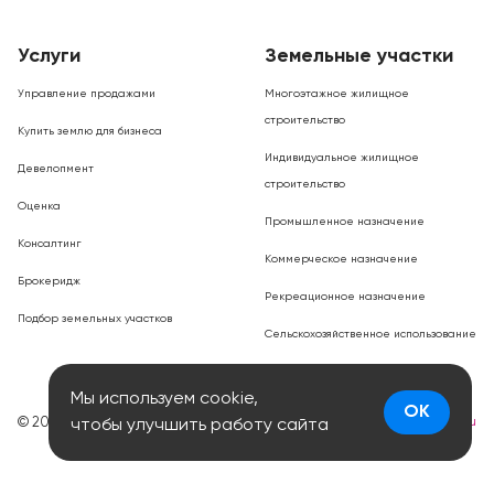
Услуги
Земельные участки
Управление продажами
Многоэтажное жилищное
строительство
Купить землю для бизнеса
Индивидуальное жилищное
Девелопмент
строительство
Оценка
Промышленное назначение
Консалтинг
Коммерческое назначение
Брокеридж
Рекреационное назначение
Подбор земельных участков
Сельскохозяйственное использование
Мы используем cookie,
OK
© 2026
Разработка сайта
smartlab.ru
чтобы улучшить работу сайта