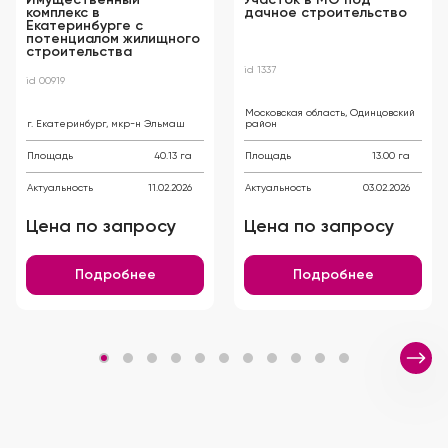
комплекс в
дачное строительство
Екатеринбурге с
потенциалом жилищного
строительства
id 1337
id 00919
Московская область, Одинцовский
г. Екатеринбург, мкр-н Эльмаш
район
Площадь
40.13 га
Площадь
13.00 га
Актуальность
11.02.2026
Актуальность
03.02.2026
Цена по запросу
Цена по запросу
Подробнее
Подробнее